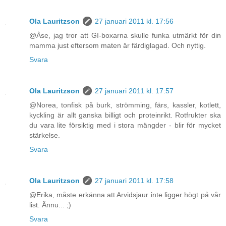
Ola Lauritzson
27 januari 2011 kl. 17:56
@Åse, jag tror att GI-boxarna skulle funka utmärkt för din
mamma just eftersom maten är färdiglagad. Och nyttig.
Svara
Ola Lauritzson
27 januari 2011 kl. 17:57
@Norea, tonfisk på burk, strömming, färs, kassler, kotlett,
kyckling är allt ganska billigt och proteinrikt. Rotfrukter ska
du vara lite försiktig med i stora mängder - blir för mycket
stärkelse.
Svara
Ola Lauritzson
27 januari 2011 kl. 17:58
@Erika, måste erkänna att Arvidsjaur inte ligger högt på vår
list. Ännu... ;)
Svara