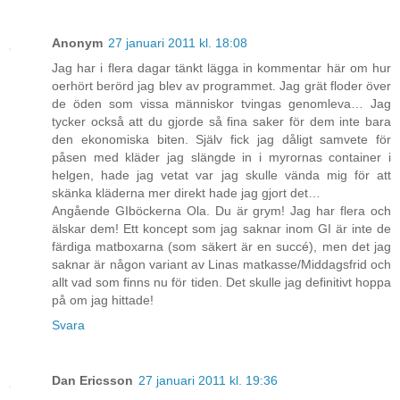
Anonym
27 januari 2011 kl. 18:08
Jag har i flera dagar tänkt lägga in kommentar här om hur
oerhört berörd jag blev av programmet. Jag grät floder över
de öden som vissa människor tvingas genomleva… Jag
tycker också att du gjorde så fina saker för dem inte bara
den ekonomiska biten. Själv fick jag dåligt samvete för
påsen med kläder jag slängde in i myrornas container i
helgen, hade jag vetat var jag skulle vända mig för att
skänka kläderna mer direkt hade jag gjort det…
Angående GIböckerna Ola. Du är grym! Jag har flera och
älskar dem! Ett koncept som jag saknar inom GI är inte de
färdiga matboxarna (som säkert är en succé), men det jag
saknar är någon variant av Linas matkasse/Middagsfrid och
allt vad som finns nu för tiden. Det skulle jag definitivt hoppa
på om jag hittade!
Svara
Dan Ericsson
27 januari 2011 kl. 19:36