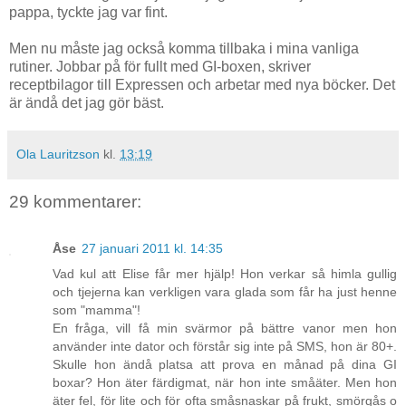
pappa, tyckte jag var fint.
Men nu måste jag också komma tillbaka i mina vanliga
rutiner. Jobbar på för fullt med GI-boxen, skriver
receptbilagor till Expressen och arbetar med nya böcker. Det
är ändå det jag gör bäst.
Ola Lauritzson
kl.
13:19
29 kommentarer:
Åse
27 januari 2011 kl. 14:35
Vad kul att Elise får mer hjälp! Hon verkar så himla gullig
och tjejerna kan verkligen vara glada som får ha just henne
som "mamma"!
En fråga, vill få min svärmor på bättre vanor men hon
använder inte dator och förstår sig inte på SMS, hon är 80+.
Skulle hon ändå platsa att prova en månad på dina GI
boxar? Hon äter färdigmat, när hon inte småäter. Men hon
äter fel, för lite och för ofta småsnaskar på frukt, smörgås o