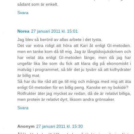
sådant som är enkelt.
Svara
Norea
27 januari 2011 kl. 15:01
Jag blev så berörd av allas arbete i det tysta.
Det var extra roligt att höra att Kari åt enligt GI-metoden.
men en tanke kom då till mig. Jag är långtidssjukskriven och
har velat äta enligt GI-metoden länge, men då jag har
ungefär lika lite som du fick att klara dig på ekonomiskt i
matväg i programmet, så blir det ju tyvärr så att kolhydrater
är billig mat.
Så har du lite råd att ge till mig och många med mig att äta
enligt GI-metoden för en billig peng. Kanske en ny bokidé?
Rotfrukter äter jag mycket av redan, då de är relativt billiga,
men protein är relativt dyrt, liksom andra grönsaker.
Svara
Anonym
27 januari 2011 kl. 15:30