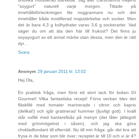
undvika modifierad stärkelse. Jag äter Carlshamns mejeris
"soygurt" naturell varje morgon. Tittade på
innehållsförteckningen lite noggrannare nu och det
innehåller både modifierad majsstärkelse och socker. Men
det är bara 4,3 g kolhydrater varav 3,6 g sockerarter. Vad
säger du om att äta den här till frukost? Det finns ju
soyayogurt av ett annat märke utan dessa, men den är rätt
dyr...
Svara
Anonym
29 januari 2011 kl. 13:02
Hej Ola,
En praktisk fråga, men först ett stort tack för boken GI
Gourmet! Vilka fantastiska recept! Förra veckan blev det
fläskfilé med tomater marinerade i citron och kapris
(delikat!) och igår gratinerad hummer (ljuvligt gott). I kväll
står oxfilé med kantarellsås på menyn (det låter jättegott
med grönmögelost i såsen), och jag ska göra
chokladfondant till efterrätt. Nu till min fråga: går det bra att
frysa in de bitar som blir över; receptet är till 10 och vi är 4?