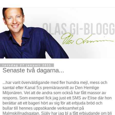
torsdag 27 januari 2011
Senaste två dagarna...
...har varit överväldigande med fler hundra mejl, mess och
samtal efter Kanal 5:s premiäravsnitt av Den Hemlige
Miljonären. Vet att de andra som också har fått massor av
respons. Som exempel fick jag just ett SMS av Elise där hon
berättar att ett bageri hört av sig för att erbjuda bröd och
bullar till hennes uppsökande verksamhet på
Malmskillnadsgatan. Själv har jag bl a fått erbjudande om bli