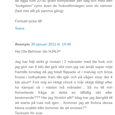
att ligga runt 20-40 gram kolhydrater per dag och med den
"budgeten" ryms även de frukostförslagen som du nämner
(fast inte allt på samma gång).
Fortsatt lycka till!
Svara
Anonym
30 januari 2011 kl. 19:46
Hej Ola Behöver din HJÄLP!
Jag har följt strikt gi rivstart i 2 månader med lite fusk och
jag gick ner 6 kilo det gick slöt men jag var ändå super nöjd
framtills torsdag då jag totalt flippade ut i matväg och börja
frossa i kolhydrater fram tills igår och på vågen visar det 4
kilo plus!!! Fick mig en riktigt chock o mår riktigt dåligt efter
ha kämpat så i nästan två månader... Så nu till min
förtvivlande fråga är detta en tillfällig vikt eller
bestonende??? Har jag förstört allt? Idag har jag återgått till
att starta på ruta noll igen... Kommer jag att förlora dessa
kilona snabbt eller kommer de att envisas??
Tacksam för svar