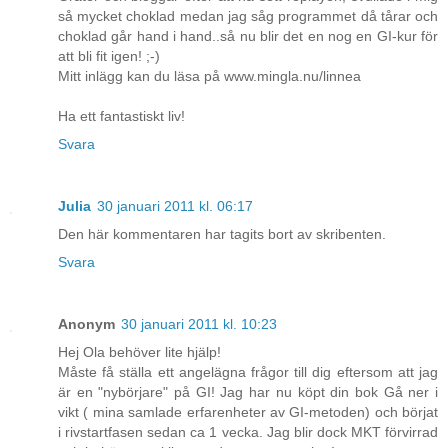
så mycket choklad medan jag såg programmet då tårar och
choklad går hand i hand..så nu blir det en nog en GI-kur för
att bli fit igen! ;-)
Mitt inlägg kan du läsa på www.mingla.nu/linnea
Ha ett fantastiskt liv!
Svara
Julia
30 januari 2011 kl. 06:17
Den här kommentaren har tagits bort av skribenten.
Svara
Anonym
30 januari 2011 kl. 10:23
Hej Ola behöver lite hjälp!
Måste få ställa ett angelägna frågor till dig eftersom att jag
är en "nybörjare" på GI! Jag har nu köpt din bok Gå ner i
vikt ( mina samlade erfarenheter av GI-metoden) och börjat
i rivstartfasen sedan ca 1 vecka. Jag blir dock MKT förvirrad