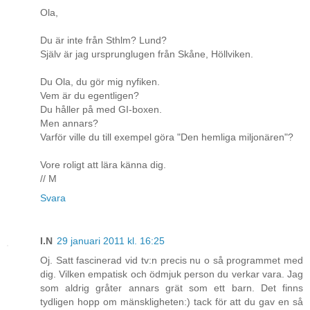
Ola,
Du är inte från Sthlm? Lund?
Själv är jag ursprunglugen från Skåne, Höllviken.
Du Ola, du gör mig nyfiken.
Vem är du egentligen?
Du håller på med GI-boxen.
Men annars?
Varför ville du till exempel göra "Den hemliga miljonären"?
Vore roligt att lära känna dig.
// M
Svara
I.N
29 januari 2011 kl. 16:25
Oj. Satt fascinerad vid tv:n precis nu o så programmet med
dig. Vilken empatisk och ödmjuk person du verkar vara. Jag
som aldrig gråter annars grät som ett barn. Det finns
tydligen hopp om mänskligheten:) tack för att du gav en så