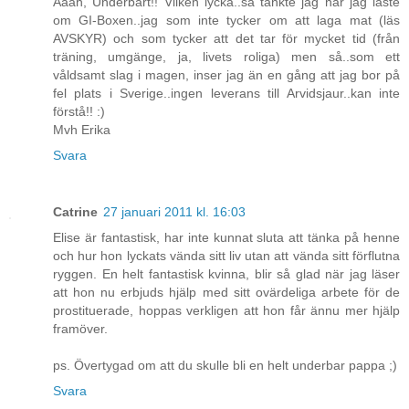
Åååh, Underbart!! Vilken lycka..så tänkte jag när jag läste
om GI-Boxen..jag som inte tycker om att laga mat (läs
AVSKYR) och som tycker att det tar för mycket tid (från
träning, umgänge, ja, livets roliga) men så..som ett
våldsamt slag i magen, inser jag än en gång att jag bor på
fel plats i Sverige..ingen leverans till Arvidsjaur..kan inte
förstå!! :)
Mvh Erika
Svara
Catrine
27 januari 2011 kl. 16:03
Elise är fantastisk, har inte kunnat sluta att tänka på henne
och hur hon lyckats vända sitt liv utan att vända sitt förflutna
ryggen. En helt fantastisk kvinna, blir så glad när jag läser
att hon nu erbjuds hjälp med sitt ovärdeliga arbete för de
prostituerade, hoppas verkligen att hon får ännu mer hjälp
framöver.
ps. Övertygad om att du skulle bli en helt underbar pappa ;)
Svara