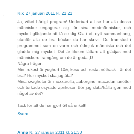
Kix
27 januari 2011 kl. 21:21
Ja, vilket härligt program! Underbart att se hur alla dessa
människor engagerar sig för sina medmänniskor, och
mycket glädjande att få se dig Ola i ett nytt sammanhang,
utanför alla de bra böcker du har skrivit. Du framstod i
programmet som en varm och ödmjuk människa och det
gladde mig mycket. Det är liksom lättare att glädjas med
människors framgång om de är goda ;D
Några frågor:
Min frukost är yoghurt 10&, keso och rostat nöthack - är det
bra? Hur mycket ska jag äta?
Mina svagheter är mozzarella, aubergine, macadamianötter
och torkade osyrade aprikoser. Bör jag sluta/hålla igen med
något av det?
Tack för att du har gjort GI så enkelt!
Svara
Anna K.
27 januari 2011 kl. 21:33