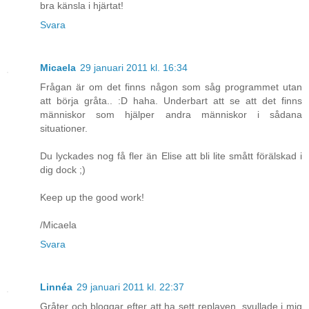
bra känsla i hjärtat!
Svara
Micaela
29 januari 2011 kl. 16:34
Frågan är om det finns någon som såg programmet utan
att börja gråta.. :D haha. Underbart att se att det finns
människor som hjälper andra människor i sådana
situationer.
Du lyckades nog få fler än Elise att bli lite smått förälskad i
dig dock ;)
Keep up the good work!
/Micaela
Svara
Linnéa
29 januari 2011 kl. 22:37
Gråter och bloggar efter att ha sett replayen, svullade i mig