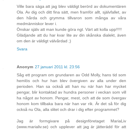
Ville bara säga att jag blev väldigt berörd av dokumentären
Ola. Av dig och ditt fina sätt, men framför allt, självfallet, av
den hårda och grymma tillvaron som många av våra
medmänniskor lever i.
Önskar själv att man kunde göra ngt. Värt att kolla upp!!!!!
Glädjande att du har kvar lite av din skånska dialekt, även
om den är väldigt välvårdad ;)
Svara
Anonym
27 januari 2011 kl. 23:56
Såg ett program om grundaren av Odd Molly, hans tid som
hemlös och hur han blev övergiven av alla under den
perioden. Han sa också att han nu när han har mycket
pengar, blir kontaktad av hundra personer i veckan som vill
ha något av honom. Pengar, mest, och att de som övergav
honom kom tillbaka bara när han var rik. Är det så för dig
också nu Ola, alla slitet och drar i dig efter programmet?
Jag är formgivare på designföretaget MariaLiv
(www.marialiv.se) och upplever att jag är jätterädd för att