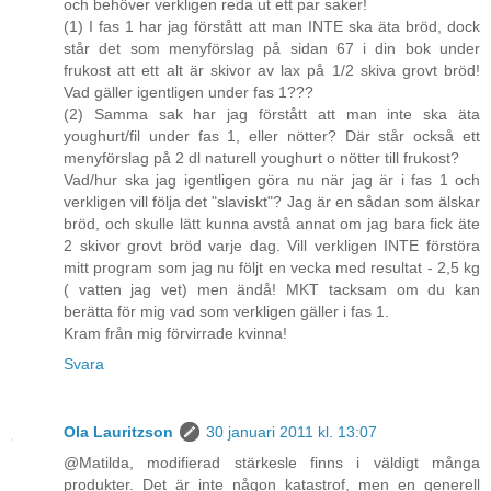
och behöver verkligen reda ut ett par saker!
(1) I fas 1 har jag förstått att man INTE ska äta bröd, dock
står det som menyförslag på sidan 67 i din bok under
frukost att ett alt är skivor av lax på 1/2 skiva grovt bröd!
Vad gäller igentligen under fas 1???
(2) Samma sak har jag förstått att man inte ska äta
youghurt/fil under fas 1, eller nötter? Där står också ett
menyförslag på 2 dl naturell youghurt o nötter till frukost?
Vad/hur ska jag igentligen göra nu när jag är i fas 1 och
verkligen vill följa det "slaviskt"? Jag är en sådan som älskar
bröd, och skulle lätt kunna avstå annat om jag bara fick äte
2 skivor grovt bröd varje dag. Vill verkligen INTE förstöra
mitt program som jag nu följt en vecka med resultat - 2,5 kg
( vatten jag vet) men ändå! MKT tacksam om du kan
berätta för mig vad som verkligen gäller i fas 1.
Kram från mig förvirrade kvinna!
Svara
Ola Lauritzson
30 januari 2011 kl. 13:07
@Matilda, modifierad stärkesle finns i väldigt många
produkter. Det är inte någon katastrof, men en generell