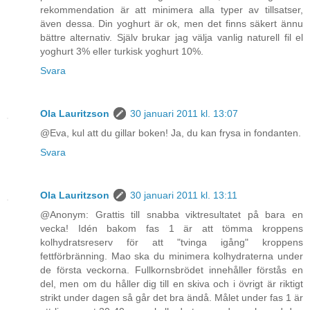
rekommendation är att minimera alla typer av tillsatser,
även dessa. Din yoghurt är ok, men det finns säkert ännu
bättre alternativ. Själv brukar jag välja vanlig naturell fil el
yoghurt 3% eller turkisk yoghurt 10%.
Svara
Ola Lauritzson
30 januari 2011 kl. 13:07
@Eva, kul att du gillar boken! Ja, du kan frysa in fondanten.
Svara
Ola Lauritzson
30 januari 2011 kl. 13:11
@Anonym: Grattis till snabba viktresultatet på bara en
vecka! Idén bakom fas 1 är att tömma kroppens
kolhydratsreserv för att "tvinga igång" kroppens
fettförbränning. Mao ska du minimera kolhydraterna under
de första veckorna. Fullkornsbrödet innehåller förstås en
del, men om du håller dig till en skiva och i övrigt är riktigt
strikt under dagen så går det bra ändå. Målet under fas 1 är