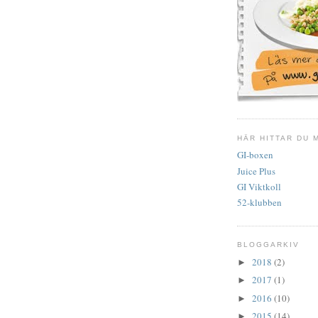
HÄR HITTAR DU 
GI-boxen
Juice Plus
GI Viktkoll
52-klubben
BLOGGARKIV
2018
(2)
►
2017
(1)
►
2016
(10)
►
2015
(14)
►