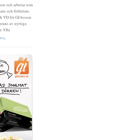
zson och arbetar som
are och författare.
ch VD för GI-boxen
rans av nyttiga
. /Ola
FIL