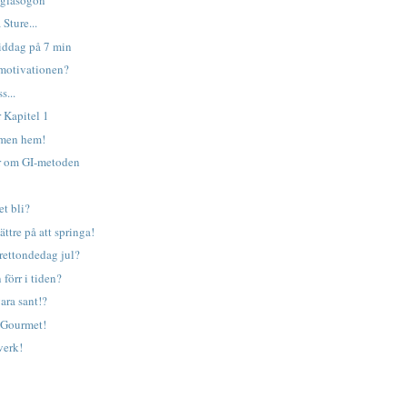
 Sture...
iddag på 7 min
 motivationen?
s...
 Kapitel 1
mmen hem!
ar om GI-metoden
et bli?
ättre på att springa!
 Trettondedag jul?
förr i tiden?
vara sant!?
 Gourmet!
verk!