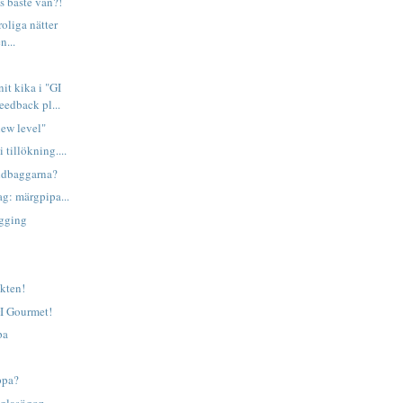
s bäste vän?!
oliga nätter
n...
it kika i "GI
eedback pl...
ew level"
 tillökning....
ldbaggarna?
g: märgpipa...
ogging
ikten!
GI Gourmet!
pa
ppa?
 glasögon