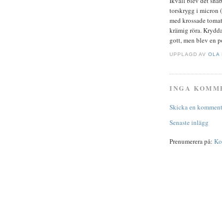
Ikväll blev det sna
torskrygg i micron (
med krossade tomat
krämig röra. Krydda
gott, men blev en p
UPPLAGD AV
OLA
INGA KOMM
Skicka en komment
Senaste inlägg
Prenumerera på:
Ko