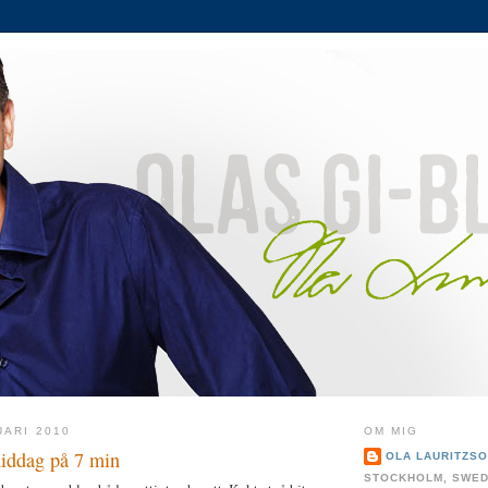
UARI 2010
OM MIG
iddag på 7 min
OLA LAURITZS
STOCKHOLM, SWE