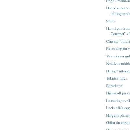
Frigo - mannen
Hur påverkar or
träningsorke
Sture!
Har någon hunn
Gourmet" - f
Cinema "on a n
På onsdag får vi
Vem vinner gu
Kvällens midda
Härlig vinterj
Teknisk fråga
Barcelona!
Hjärnkoll på v
Lansering av 
Läcker fisksop
Helgens planer
Gillar du ärtso
Dagens inköp: