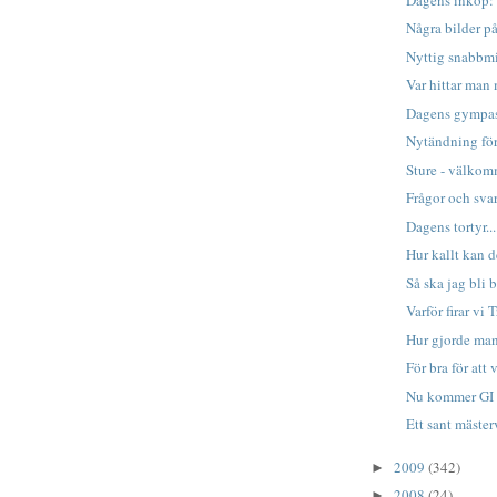
Några bilder på
Nyttig snabbm
Var hittar man
Dagens gympas
Nytändning för
Sture - välko
Frågor och sv
Dagens tortyr...
Hur kallt kan d
Så ska jag bli b
Varför firar vi
Hur gjorde man 
För bra för att 
Nu kommer GI
Ett sant mäster
2009
(342)
►
2008
(24)
►