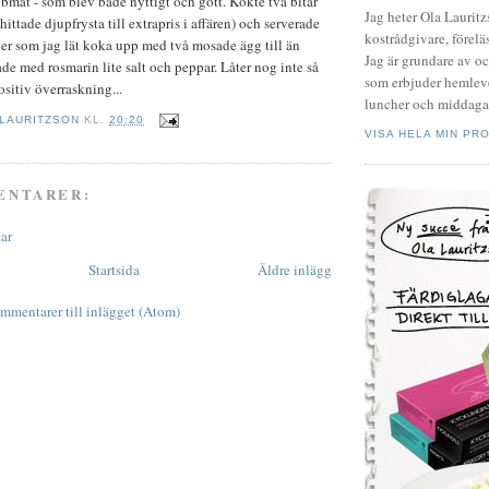
bbmat - som blev både nyttigt och gott. Kokte två bitar
Jag heter Ola Laurit
hittade djupfrysta till extrapris i affären) och serverade
kostrådgivare, föreläs
er som jag lät koka upp med två mosade ägg till än
Jag är grundare av o
de med rosmarin lite salt och peppar. Låter nog inte så
som erbjuder hemleve
ositiv överraskning...
luncher och middagar
 LAURITZSON
KL.
20:20
VISA HELA MIN PRO
ENTARER:
ar
Startsida
Äldre inlägg
mmentarer till inlägget (Atom)