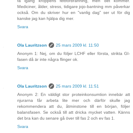
få igång kroppens fettförbränning, men det kommer.
Mediciner, ålder, stress, tidigare jojo-bantning mm påverkar
också. Om du skriver hur en "vanlig dag" ser ut för dig
kanske jag kan hjälpa dig mer.
Svara
Ola Lauritzson
25 mars 2009 kl. 11:50
Anonym 1: Nej, om du följer LCHF eller första, strikta GI-
fasen då är inte några flinger ok.
Svara
Ola Lauritzson
25 mars 2009 kl. 11:51
Anonym 2: En väldigt stor proteinkonsumtion innebär att
njurarna får arbeta lite mer och därför skulle jag
rekommendera att du, åtminstone till en början, följer
balansfasen. Se också till att dricka mycket vatten. Känns
det bra kan du senare gå över till fas 2 och ev fas 1.
Svara