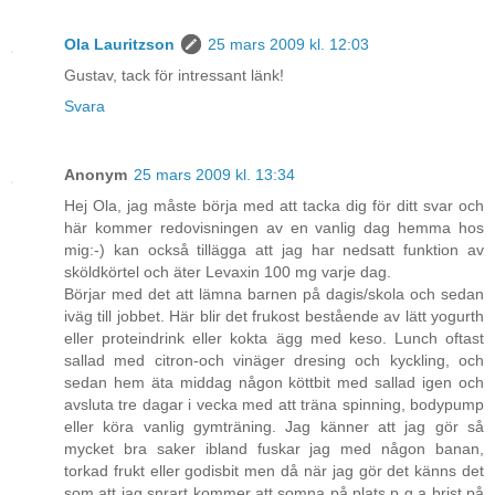
Ola Lauritzson
25 mars 2009 kl. 12:03
Gustav, tack för intressant länk!
Svara
Anonym
25 mars 2009 kl. 13:34
Hej Ola, jag måste börja med att tacka dig för ditt svar och
här kommer redovisningen av en vanlig dag hemma hos
mig:-) kan också tillägga att jag har nedsatt funktion av
sköldkörtel och äter Levaxin 100 mg varje dag.
Börjar med det att lämna barnen på dagis/skola och sedan
iväg till jobbet. Här blir det frukost bestående av lätt yogurth
eller proteindrink eller kokta ägg med keso. Lunch oftast
sallad med citron-och vinäger dresing och kyckling, och
sedan hem äta middag någon köttbit med sallad igen och
avsluta tre dagar i vecka med att träna spinning, bodypump
eller köra vanlig gymträning. Jag känner att jag gör så
mycket bra saker ibland fuskar jag med någon banan,
torkad frukt eller godisbit men då när jag gör det känns det
som att jag snrart kommer att somna på plats p g a brist på