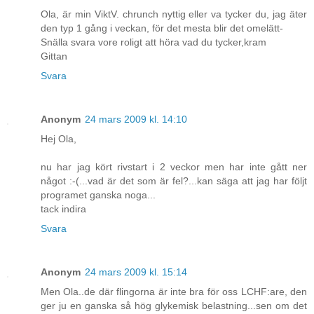
Ola, är min ViktV. chrunch nyttig eller va tycker du, jag äter
den typ 1 gång i veckan, för det mesta blir det omelätt-
Snälla svara vore roligt att höra vad du tycker,kram
Gittan
Svara
Anonym
24 mars 2009 kl. 14:10
Hej Ola,
nu har jag kört rivstart i 2 veckor men har inte gått ner
något :-(...vad är det som är fel?...kan säga att jag har följt
programet ganska noga...
tack indira
Svara
Anonym
24 mars 2009 kl. 15:14
Men Ola..de där flingorna är inte bra för oss LCHF:are, den
ger ju en ganska så hög glykemisk belastning...sen om det