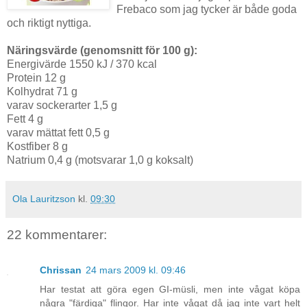
Frebaco som jag tycker är både goda
och riktigt nyttiga.
Näringsvärde (genomsnitt för 100 g):
Energivärde 1550 kJ / 370 kcal
Protein 12 g
Kolhydrat 71 g
varav sockerarter 1,5 g
Fett 4 g
varav mättat fett 0,5 g
Kostfiber 8 g
Natrium 0,4 g (motsvarar 1,0 g koksalt)
Ola Lauritzson
kl.
09:30
22 kommentarer:
Chrissan
24 mars 2009 kl. 09:46
Har testat att göra egen GI-müsli, men inte vågat köpa
några "färdiga" flingor. Har inte vågat då jag inte vart helt