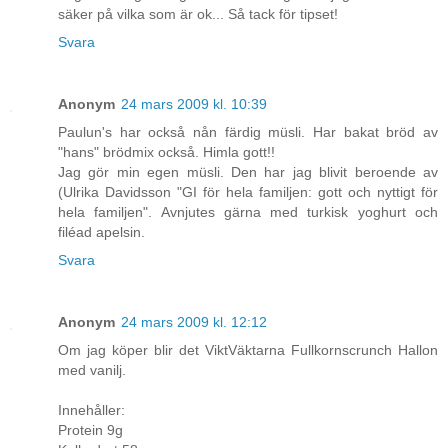
säker på vilka som är ok... Så tack för tipset!
Svara
Anonym
24 mars 2009 kl. 10:39
Paulun's har också nån färdig müsli. Har bakat bröd av
"hans" brödmix också. Himla gott!!
Jag gör min egen müsli. Den har jag blivit beroende av
(Ulrika Davidsson "GI för hela familjen: gott och nyttigt för
hela familjen". Avnjutes gärna med turkisk yoghurt och
filéad apelsin.
Svara
Anonym
24 mars 2009 kl. 12:12
Om jag köper blir det ViktVäktarna Fullkornscrunch Hallon
med vanilj.
Innehåller:
Protein 9g