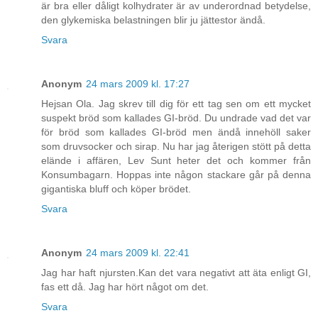
är bra eller dåligt kolhydrater är av underordnad betydelse,
den glykemiska belastningen blir ju jättestor ändå.
Svara
Anonym
24 mars 2009 kl. 17:27
Hejsan Ola. Jag skrev till dig för ett tag sen om ett mycket
suspekt bröd som kallades GI-bröd. Du undrade vad det var
för bröd som kallades GI-bröd men ändå innehöll saker
som druvsocker och sirap. Nu har jag återigen stött på detta
elände i affären, Lev Sunt heter det och kommer från
Konsumbagarn. Hoppas inte någon stackare går på denna
gigantiska bluff och köper brödet.
Svara
Anonym
24 mars 2009 kl. 22:41
Jag har haft njursten.Kan det vara negativt att äta enligt GI,
fas ett då. Jag har hört något om det.
Svara