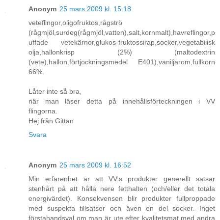
Anonym
25 mars 2009 kl. 15:18
veteflingor,oligofruktos,rågströ
(rågmjöl,surdeg(rågmjöl,vatten),salt,kornmalt),havreflingor,p
uffade vetekärnor,glukos-fruktossirap,socker,vegetabilisk
olja,hallonkrisp (2%) (maltodextrin
(vete),hallon,förtjockningsmedel E401),vaniljarom,fullkorn
66%.
Låter inte så bra,
när man läser detta på innehållsförteckningen i VV
flingorna.
Hej från Gittan
Svara
Anonym
25 mars 2009 kl. 16:52
Min erfarenhet är att VV:s produkter generellt satsar
stenhårt på att hålla nere fetthalten (och/eller det totala
energivärdet). Konsekvensen blir produkter fullproppade
med suspekta tillsatser och även en del socker. Inget
förstahandsval om man är ute efter kvalitetsmat med andra