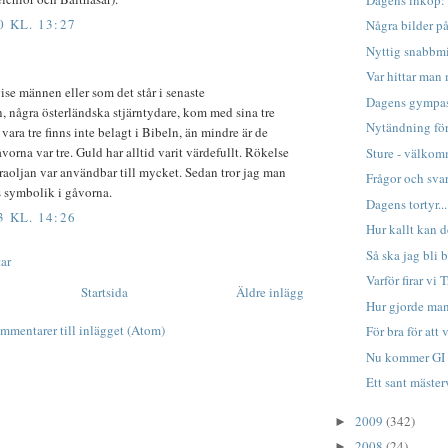
0 KL. 13:27
Några bilder på
Nyttig snabbm
Var hittar man
ise männen eller som det står i senaste
Dagens gympas
, några österländska stjärntydare, kom med sina tre
Nytändning för
 vara tre finns inte belagt i Bibeln, än mindre är de
rna var tre. Guld har alltid varit värdefullt. Rökelse
Sture - välko
raoljan var användbar till mycket. Sedan tror jag man
Frågor och sv
s symbolik i gåvorna.
Dagens tortyr...
3 KL. 14:26
Hur kallt kan d
Så ska jag bli b
ar
Varför firar vi
Startsida
Äldre inlägg
Hur gjorde man 
mmentarer till inlägget (Atom)
För bra för att 
Nu kommer GI
Ett sant mäster
2009
(342)
►
2008
(24)
►