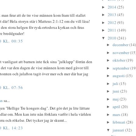
2014
(25)
►
2013
(45)
 man firar att de tre vise männen kom fram till stallet
►
 där! Hela storyn står i Matteus 2:1-12 om du vill läsa!
2012
(93)
►
 den stora helgen för rysk-ortodoxa kyrkan och firas
2011
(149)
►
are breddgrader!
2010
(241)
▼
0 KL. 00:35
december
(14)
►
november
(15
►
oktober
(19)
►
t vanligast att barnen inte fick sina "julklapp" förrän den
att det var den dagen de vise männen kom med gåvor till
september
(19
►
 tomten och julafton tagit över mer och mer där har jag
augusti
(15)
►
juli
(15)
►
0 KL. 07:56
juni
(23)
►
maj
(23)
►
an
sa...
april
(20)
►
n "Hellige Tre kongers dag". Det gör det ju lite lättare
ndlar om. Men kan inte nån förklara varför i hela världen
mars
(18)
►
ra och rökelse. Det tycker jag är skumt...
februari
(28)
►
0 KL. 14:23
januari
(32)
▼