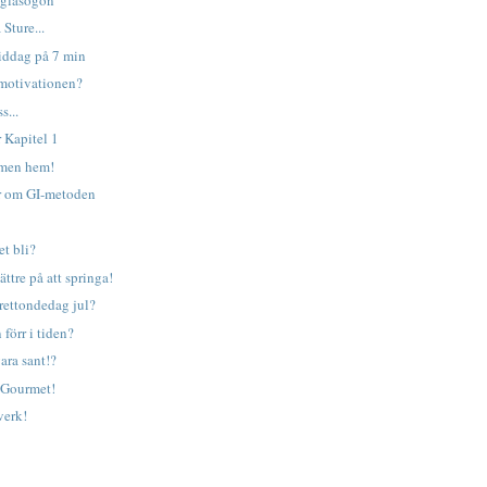
 Sture...
iddag på 7 min
 motivationen?
s...
 Kapitel 1
mmen hem!
ar om GI-metoden
et bli?
ättre på att springa!
 Trettondedag jul?
förr i tiden?
vara sant!?
 Gourmet!
verk!