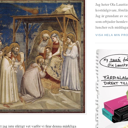
Jag heter Ola Laurit
kostrådgivare, föreläs
Jag är grundare av o
som erbjuder hemleve
luncher och middagar
VISA HELA MIN PRO
 jag inte riktigt vet varför vi firar denna märkliga