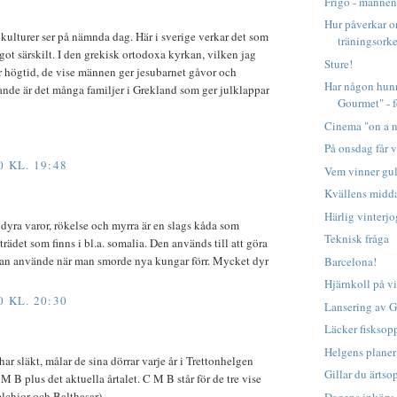
Frigo - mannen
Hur påverkar or
a kulturer ser på nämnda dag. Här i sverige verkar det som
träningsorke
got särskilt. I den grekisk ortodoxa kyrkan, vilken jag
Sture!
tor högtid, de vise männen ger jesubarnet gåvor och
Har någon hunn
rande är det många familjer i Grekland som ger julklappar
Gourmet" - f
Cinema "on a n
På onsdag får vi
0 KL. 19:48
Vem vinner gu
Kvällens midda
Härlig vinterj
 dyra varor, rökelse och myrra är en slags kåda som
Teknisk fråga
ädet som finns i bl.a. somalia. Den används till att göra
man använde när man smorde nya kungar förr. Mycket dyr
Barcelona!
Hjärnkoll på v
0 KL. 20:30
Lansering av 
Läcker fisksop
Helgens planer
 har släkt, målar de sina dörrar varje år i Trettonhelgen
Gillar du ärtso
 B plus det aktuella årtalet. C M B står för de tre vise
chior och Balthasar).
Dagens inköp: