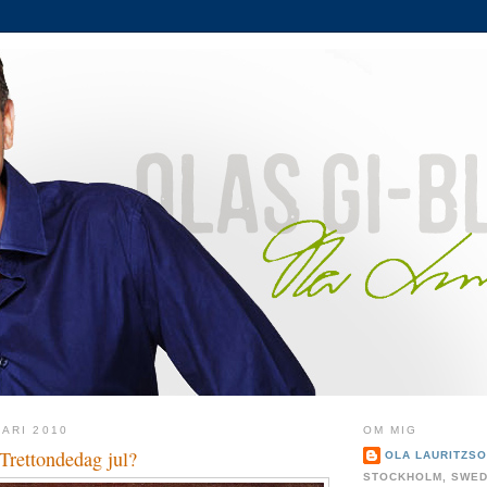
ARI 2010
OM MIG
 Trettondedag jul?
OLA LAURITZS
STOCKHOLM, SWE