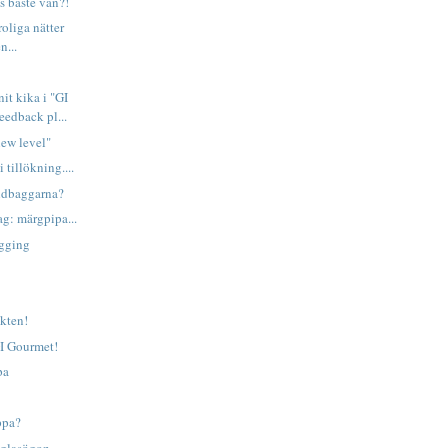
s bäste vän?!
oliga nätter
n...
it kika i "GI
eedback pl...
ew level"
 tillökning....
ldbaggarna?
g: märgpipa...
ogging
ikten!
GI Gourmet!
pa
ppa?
 glasögon