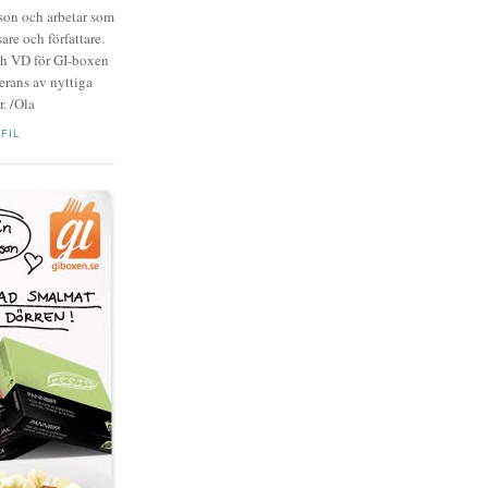
zson och arbetar som
are och författare.
ch VD för GI-boxen
rans av nyttiga
. /Ola
FIL