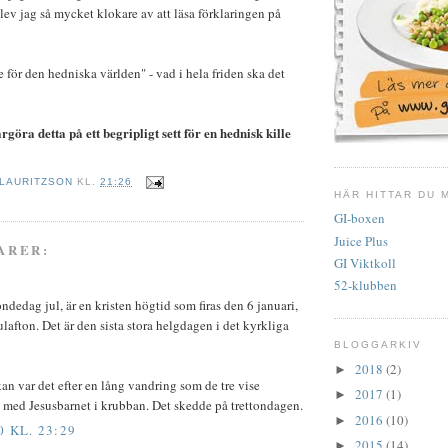
lev jag så mycket klokare av att läsa förklaringen på
 för den hedniska världen" - vad i hela friden ska det
öra detta på ett begripligt sett för en hednisk kille
 LAURITZSON
KL.
21:26
HÄR HITTAR DU 
GI-boxen
Juice Plus
ARER:
GI Viktkoll
52-klubben
tondedag jul, är en kristen högtid som firas den 6 januari,
julafton. Det är den sista stora helgdagen i det kyrkliga
BLOGGARKIV
2018
(2)
►
an var det efter en lång vandring som de tre vise
2017
(1)
►
 med Jesusbarnet i krubban. Det skedde på trettondagen.
2016
(10)
►
0 KL. 23:29
2015
(14)
►