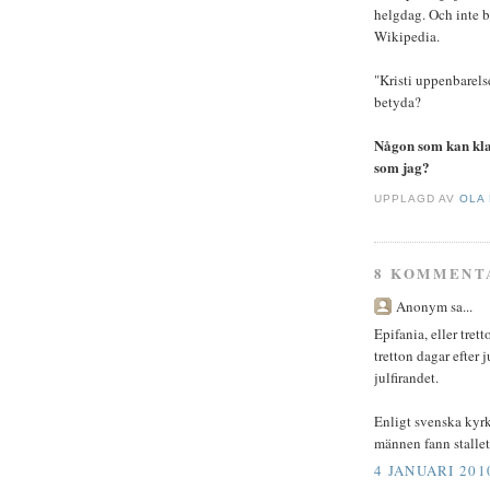
helgdag. Och inte b
Wikipedia.
"Kristi uppenbarelse
betyda?
Någon som kan klarg
som jag?
UPPLAGD AV
OLA
8 KOMMENT
Anonym sa...
Epifania, eller tret
tretton dagar efter 
julfirandet.
Enligt svenska kyrk
männen fann stallet
4 JANUARI 201