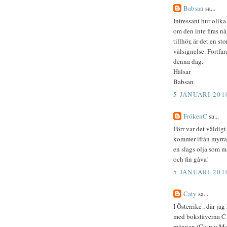
Babsan
sa...
Intressant hur olik
om den inte firas nå
tillhör, är det en s
välsignelse. Fortfa
denna dag.
Hälsar
Babsan
5 JANUARI 201
FrökenC
sa...
Förr var det väldigt
kommer ifrån myrratr
en slags olja som 
och fin gåva!
5 JANUARI 201
Caty
sa...
I Österrike , där jag
med bokstäverna C M
männen (Caspar Mel