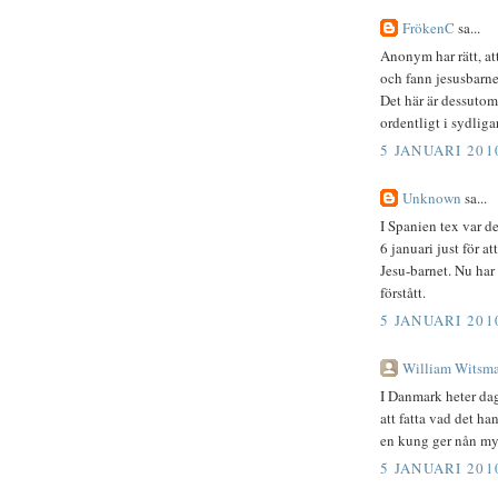
FrökenC
sa...
Anonym har rätt, att
och fann jesusbarnet
Det här är dessutom
ordentligt i sydlig
5 JANUARI 201
Unknown
sa...
I Spanien tex var de
6 januari just för 
Jesu-barnet. Nu har
förstått.
5 JANUARI 201
William Witsm
I Danmark heter dage
att fatta vad det ha
en kung ger nån myr
5 JANUARI 201