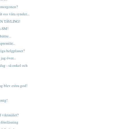
å morgonen?
t oss våra synder...
IN TÄVLING!
ok-SM!
ättre...
premiär...
liga helgplaner?
jag över...
ag - så enkel och
g blev extra god!
 mig!
d viktmålet?
I-föreläsning