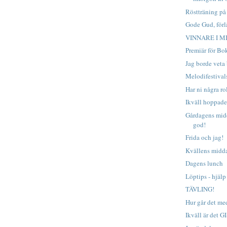
Röstträning p
Gode Gud, förlå
VINNARE I M
Premiär för B
Jag borde veta b
Melodifestivals
Har ni några ro
Ikväll hoppade 
Gårdagens midd
god!
Frida och jag!
Kvällens midda
Dagens lunch
Löptips - hjälp
TÄVLING!
Hur går det me
Ikväll är det G