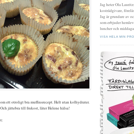
Jag heter Ola Laurit
kostrådgivare, föreläs
Jag är grundare av o
som erbjuder hemleve
luncher och middagar
VISA HELA MIN PRO
om ett otroligt bra muffinsrecept. Helt utan kolhydrater.
 Och jättebra till frukost, låter Helene hälsa!
t: