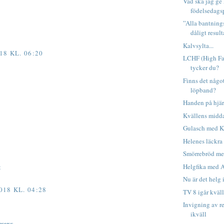
Vad ska jag ge
födelsedags
”Alla bantning
dåligt result
Kalvsylta...
18 KL. 06:20
LCHF (High Fa
tycker du?
Finns det något
löpband?
Handen på hjärt
Kvällens midd
Gulasch med K
Helenes läckra
Smörrebröd me
t
Helgfika med A
Nu är det helg 
18 KL. 04:28
TV 8 igår kväll.
Invigning av r
ikväll
rseys