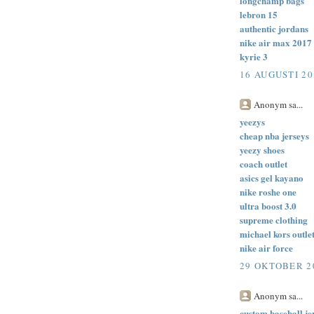
longchamp bags
lebron 15
authentic jordans
nike air max 2017
kyrie 3
16 AUGUSTI 20
Anonym sa...
yeezys
cheap nba jerseys
yeezy shoes
coach outlet
asics gel kayano
nike roshe one
ultra boost 3.0
supreme clothing
michael kors outle
nike air force
29 OKTOBER 20
Anonym sa...
custom baseball je