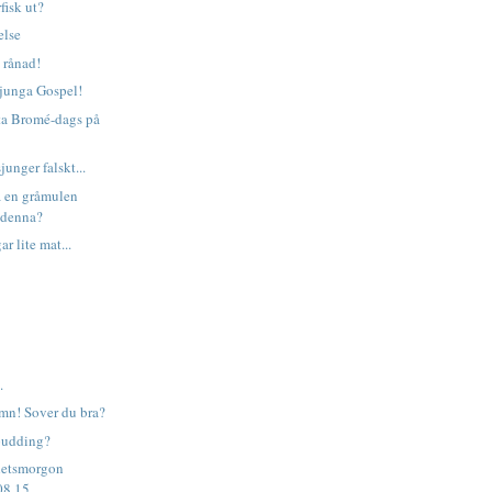
fisk ut?
else
 rånad!
sjunga Gospel!
tta Bromé-dags på
unger falskt...
på en gråmulen
 denna?
ar lite mat...
.
mn! Sover du bra?
pudding?
hetsmorgon
08.15