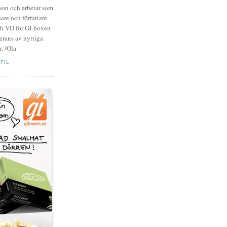
zson och arbetar som
are och författare.
ch VD för GI-boxen
rans av nyttiga
. /Ola
FIL