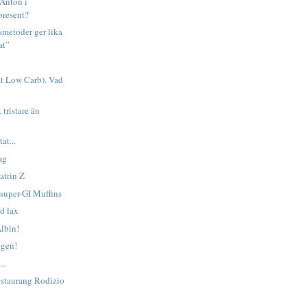
 Anton i
present?
smetoder ger lika
at”
t Low Carb). Vad
 tristare än
at...
ag
atrin Z
 super-GI Muffins
d lax
lbin!
igen!
..
estaurang Rodizio