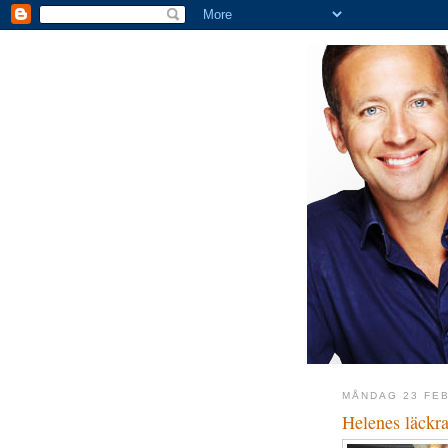
MÅNDAG 23 FEB
Helenes läckr