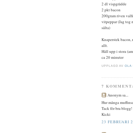
2 dl vispgrädde
2 pkt bacon
200gram riven valfr
vitpeppar (Jag tog 
sälta)
Knaperstek bacon, 
allt.
Häll upp i stora (a
ca 20 minuter
UPPLAGD AV
OLA
7 KOMMENT
Anonym sa...
Hur många muffinsar
Tack för bra blogg!
Kicki
23 FEBRUARI 2