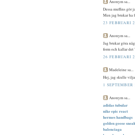
Anonym sa...
Dessa muffins gör j
Men jag brukar ha fe
23 FEBRUARI 2
Anonym sa...
Jag brukar göra någ
form och kallar det 
26 FEBRUARI 2
Madeleine sa...
Hej, jag skulle vilj
1 SEPTEMBER 2
Anonym sa...
adidas tubular
nike epic react
hermes handbags
golden goose snea
balenciaga