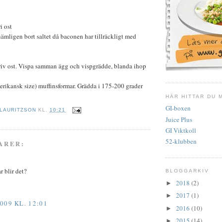
i ost
nämligen bort saltet då baconen har tillräckligt med
riv ost. Vispa samman ägg och vispgrädde, blanda ihop
merikansk size) muffinsformar. Grädda i 175-200 grader
HÄR HITTAR DU 
GI-boxen
 LAURITZSON
KL.
10:21
Juice Plus
GI Viktkoll
52-klubben
ARER:
 blir det?
BLOGGARKIV
2018
(2)
►
2017
(1)
►
009 KL. 12:01
2016
(10)
►
2015
(14)
►