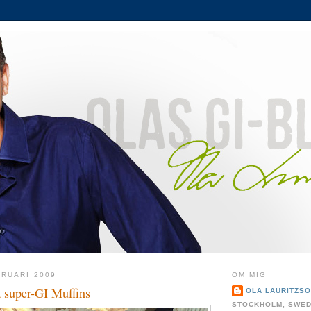
RUARI 2009
OM MIG
a super-GI Muffins
OLA LAURITZS
STOCKHOLM, SWE