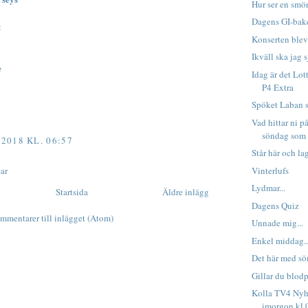
Hur ser en smör
Dagens GI-bak
t
Konserten blev
Ikväll ska jag 
e
Idag är det Lo
P4 Extra
Spöket Laban sj
Vad hittar ni 
söndag som
018 KL. 06:57
Står här och lag
Vinterlufs
ar
Lydmar...
Startsida
Äldre inlägg
Dagens Quiz
mmentarer till inlägget (Atom)
Unnade mig...
Enkel middag..
Det här med sö
Gillar du blod
Kolla TV4 Ny
imorgon kl 