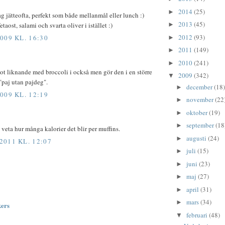
2014
(25)
►
ag jätteofta, perfekt som både mellanmål eller lunch :)
2013
(45)
taost, salami och svarta oliver i istället :)
►
2012
(93)
009 KL. 16:30
►
2011
(149)
►
2010
(241)
►
ot liknande med broccoli i också men gör den i en större
2009
(342)
▼
"paj utan pajdeg".
december
(18)
►
009 KL. 12:19
november
(22
►
oktober
(19)
►
september
(18
►
a veta hur många kalorier det blir per muffins.
augusti
(24)
►
011 KL. 12:07
juli
(15)
►
juni
(23)
►
maj
(27)
►
april
(31)
►
mars
(34)
►
kers
februari
(48)
▼