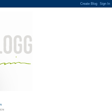
ON
DEN