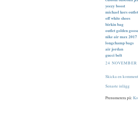
yeezy boost
michael kors outle
off white shoes
birkin bag
outlet golden goos
nike air max 2017
longchamp bags
air jordan
gucci belt
24 NOVEMBER 2
Skicka en komment
Senaste inlägg
Prenumerera på:
Ko