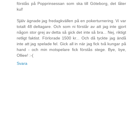
förstås på Popprinsessan som ska till Göteborg, det låter
kul!
Själv ägnade jag fredagkvällen på en pokerturnering. Vi var
totalt 48 deltagare. Och som ni förstår av att jag inte gjort
någon stor grej av detta så gick det inte så bra... Nej, riktigt
retligt faktist. Förlorade 1500 kr... Och då tyckte jag ändå
inte att jag spelade fel. Gick all in när jag fick två kungar på
hand - och min motspelare fick förstås stege. Bye, bye,
Olliee! :-(
Svara