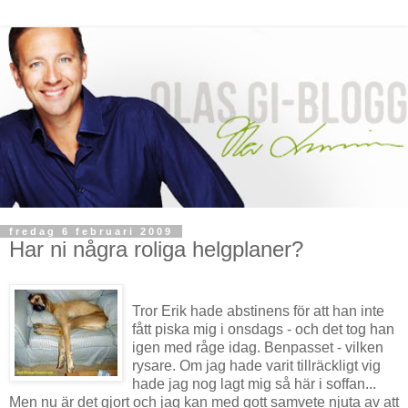
fredag 6 februari 2009
Har ni några roliga helgplaner?
Tror Erik hade abstinens för att han inte
fått piska mig i onsdags - och det tog han
igen med råge idag. Benpasset - vilken
rysare. Om jag hade varit tillräckligt vig
hade jag nog lagt mig så här i soffan...
Men nu är det gjort och jag kan med gott samvete njuta av att