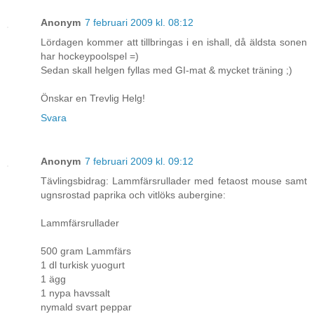
Anonym
7 februari 2009 kl. 08:12
Lördagen kommer att tillbringas i en ishall, då äldsta sonen
har hockeypoolspel =)
Sedan skall helgen fyllas med GI-mat & mycket träning ;)
Önskar en Trevlig Helg!
Svara
Anonym
7 februari 2009 kl. 09:12
Tävlingsbidrag: Lammfärsrullader med fetaost mouse samt
ugnsrostad paprika och vitlöks aubergine:
Lammfärsrullader
500 gram Lammfärs
1 dl turkisk yuogurt
1 ägg
1 nypa havssalt
nymald svart peppar