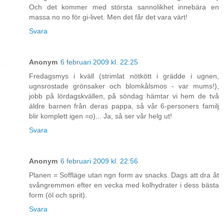
Och det kommer med största sannolikhet innebära en
massa no no för gi-livet. Men det får det vara värt!
Svara
Anonym
6 februari 2009 kl. 22:25
Fredagsmys i kväll (strimlat nötkött i grädde i ugnen,
ugnsrostade grönsaker och blomkålsmos - var mums!),
jobb på lördagskvällen, på söndag hämtar vi hem de två
äldre barnen från deras pappa, så vår 6-personers familj
blir komplett igen =o)... Ja, så ser vår helg ut!
Svara
Anonym
6 februari 2009 kl. 22:56
Planen = Soffläge utan ngn form av snacks. Dags att dra åt
svångremmen efter en vecka med kolhydrater i dess bästa
form (öl och sprit).
Svara