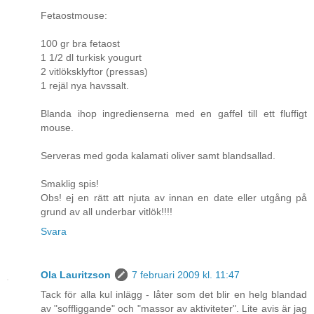
Fetaostmouse:
100 gr bra fetaost
1 1/2 dl turkisk yougurt
2 vitlöksklyftor (pressas)
1 rejäl nya havssalt.
Blanda ihop ingredienserna med en gaffel till ett fluffigt
mouse.
Serveras med goda kalamati oliver samt blandsallad.
Smaklig spis!
Obs! ej en rätt att njuta av innan en date eller utgång på
grund av all underbar vitlök!!!!
Svara
Ola Lauritzson
7 februari 2009 kl. 11:47
Tack för alla kul inlägg - låter som det blir en helg blandad
av "soffliggande" och "massor av aktiviteter". Lite avis är jag