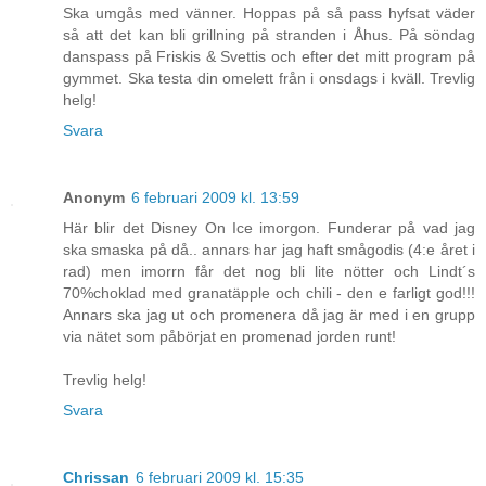
Ska umgås med vänner. Hoppas på så pass hyfsat väder
så att det kan bli grillning på stranden i Åhus. På söndag
danspass på Friskis & Svettis och efter det mitt program på
gymmet. Ska testa din omelett från i onsdags i kväll. Trevlig
helg!
Svara
Anonym
6 februari 2009 kl. 13:59
Här blir det Disney On Ice imorgon. Funderar på vad jag
ska smaska på då.. annars har jag haft smågodis (4:e året i
rad) men imorrn får det nog bli lite nötter och Lindt´s
70%choklad med granatäpple och chili - den e farligt god!!!
Annars ska jag ut och promenera då jag är med i en grupp
via nätet som påbörjat en promenad jorden runt!
Trevlig helg!
Svara
Chrissan
6 februari 2009 kl. 15:35