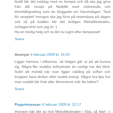
Ikväll blir det middag med en kompis och då ska jag göra
från ditt recept på fläskfilé med rödvinssås och
blomkålsgratäng som du bloggade om häromdagen. Tack
för receptet! Imorgon ska jag först på resemässa på dagen
och så på kvällen blir det äntligen Melodifestivalen,
schlagernörd som jag är:-)
Ha en trevlig helg och ta det nu lugnt efter benpasset!
Svara
Anonym
6 februari 2009 kl. 19:20
Ligger hemma i influensa, så helgen går ut på att kurera
sig. Några fler snabba kolhydrater än vanligt har det blivit.
Svårt att motstå när man ligger raklång på soffan och
kroppen bara skriker efter snabb energi. Några bra tips hur
man snabbt blir frisk eller åtminstone mår lite bättre?
Svara
Popprinsessan
6 februari 2009 kl. 22:17
Imorgon bär det av mot Melodifestivalen i Gbg, så klart :-)