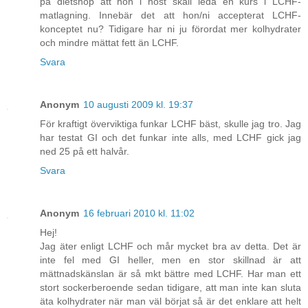
på dietshop att hon i höst skall leda en kurs i LCHF-
matlagning. Innebär det att hon/ni accepterat LCHF-
konceptet nu? Tidigare har ni ju förordat mer kolhydrater
och mindre mättat fett än LCHF.
Svara
Anonym
10 augusti 2009 kl. 19:37
För kraftigt överviktiga funkar LCHF bäst, skulle jag tro. Jag
har testat GI och det funkar inte alls, med LCHF gick jag
ned 25 på ett halvår.
Svara
Anonym
16 februari 2010 kl. 11:02
Hej!
Jag äter enligt LCHF och mår mycket bra av detta. Det är
inte fel med GI heller, men en stor skillnad är att
mättnadskänslan är så mkt bättre med LCHF. Har man ett
stort sockerberoende sedan tidigare, att man inte kan sluta
äta kolhydrater när man väl börjat så är det enklare att helt