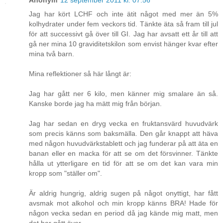
Anonym
12 september 2011 kl. 07:56
Jag har kört LCHF och inte ätit något med mer än 5%
kolhydrater under fem veckors tid. Tänkte äta så fram till jul
för att successivt gå över till GI. Jag har avsatt ett år till att
gå ner mina 10 graviditetskilon som envist hänger kvar efter
mina två barn.
Mina reflektioner så här långt är:
Jag har gått ner 6 kilo, men känner mig smalare än så.
Kanske borde jag ha mätt mig från början.
Jag har sedan en dryg vecka en fruktansvärd huvudvärk
som precis känns som baksmälla. Den går knappt att häva
med någon huvudvärkstablett och jag funderar på att äta en
banan eller en macka för att se om det försvinner. Tänkte
hålla ut ytterligare en tid för att se om det kan vara min
kropp som "ställer om".
Är aldrig hungrig, aldrig sugen på något onyttigt, har fått
avsmak mot alkohol och min kropp känns BRA! Hade för
någon vecka sedan en period då jag kände mig matt, men