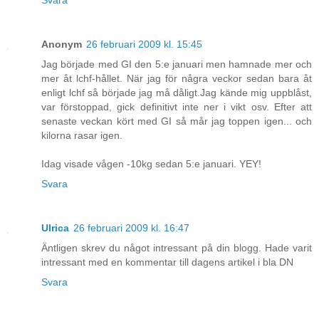
Svara
Anonym
26 februari 2009 kl. 15:45
Jag började med GI den 5:e januari men hamnade mer och
mer åt lchf-hållet. När jag för några veckor sedan bara åt
enligt lchf så började jag må dåligt.Jag kände mig uppblåst,
var förstoppad, gick definitivt inte ner i vikt osv. Efter att
senaste veckan kört med GI så mår jag toppen igen... och
kilorna rasar igen.
Idag visade vågen -10kg sedan 5:e januari. YEY!
Svara
Ulrica
26 februari 2009 kl. 16:47
Äntligen skrev du något intressant på din blogg. Hade varit
intressant med en kommentar till dagens artikel i bla DN
Svara