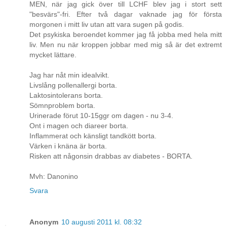
MEN, när jag gick över till LCHF blev jag i stort sett
"besvärs"-fri. Efter två dagar vaknade jag för första
morgonen i mitt liv utan att vara sugen på godis.
Det psykiska beroendet kommer jag få jobba med hela mitt
liv. Men nu när kroppen jobbar med mig så är det extremt
mycket lättare.
Jag har nåt min idealvikt.
Livslång pollenallergi borta.
Laktosintolerans borta.
Sömnproblem borta.
Urinerade förut 10-15ggr om dagen - nu 3-4.
Ont i magen och diareer borta.
Inflammerat och känsligt tandkött borta.
Värken i knäna är borta.
Risken att någonsin drabbas av diabetes - BORTA.
Mvh: Danonino
Svara
Anonym
10 augusti 2011 kl. 08:32