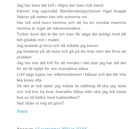
Jag har bara ätit lchf i några dar men mår kasst.
Känner mig uppsväld. Illamående(spyr)sover inget knappt
Vaknar på natten kan inte sommna om.
Har två små barn hemma och att ha en zombie mamma
hemma är inget att rekommendera.
Tycker även det är lite om man får säga det äckligt med allt
fett grädde mm i maten.
Jag testade gi förut och då mådde jag kanon.
jag funderar på att sluta och gå på din linje men det finns ett
problem.
Jag har inte ätit lchf för att minska i vikt utan jag har ätit det
för att bli hjälpt för min överaktiva blåsa.
Lchf sägs lugna ner inflammationen i blåsan och det blir inte
lika kissis ofta.
Så det är två saker jag måste ta ställning till ska jag sluta
och må bra ha kvar överaktiv blåsa eller ska jag må kasst
fast ev bli bättre med toabesöken?
Vad råder ni mig att göra?
Svara