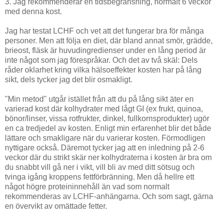
3. Jag rekommenderar en tidsbegränsning, normalt 6 veckor
med denna kost.
Jag har testat LCHF och vet att det fungerar bra för många
personer. Men att följa en diet, där bland annat smör, grädde,
brieost, fläsk är huvudingredienser under en lång period är
inte något som jag förespråkar. Och det av två skäl: Dels
råder oklarhet kring vilka hälsoeffekter kosten har på lång
sikt, dels tycker jag det blir osmakligt.
"Min metod" utgår istället från att du på lång sikt äter en
varierad kost där kolhydrater med lågt GI (ex frukt, quinoa,
bönor/linser, vissa rotfrukter, dinkel, fullkornsprodukter) ugör
en ca tredjedel av kosten. Enligt min erfarenhet blir det både
lättare och smakligare när du varierar kosten. Förmodligen
nyttigare också. Däremot tycker jag att en inledning på 2-6
veckor där du strikt skär ner kolhydraterna i kosten är bra om
du snabbt vill gå ner i vikt, vill bli av med ditt sötsug och
tvinga igång kroppens fettförbränning. Men då hellre ett
något högre proteininnehåll än vad som normalt
rekommenderas av LCHF-anhängarna. Och som sagt, gärna
en övervikt av omättade fetter.