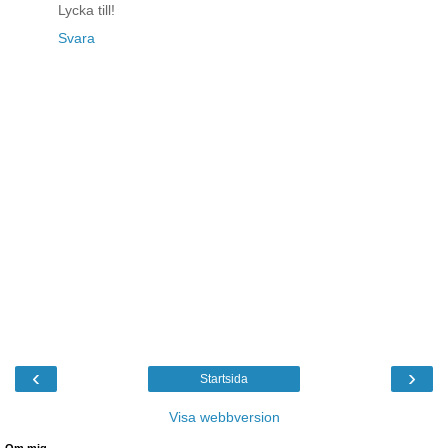
Lycka till!
Svara
‹
›
Startsida
Visa webbversion
Om mig