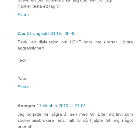
försvunnit och numera orkar jag nog mer tror jag!
Tänker testa ett tag till!
Svara
Zac
31 augusti 2010 kl. 08:48
Tänk, en diskussion om LCHF som inte urartar i bittra
aggressioner!
Tack.
//Zac
Svara
Anonym
17 oktober 2010 kl. 21:01
Jag började för några år sen med GI. Efter att levt som
sockermissbrukare hela mitt liv så hjälpte GI mig något
enormt!