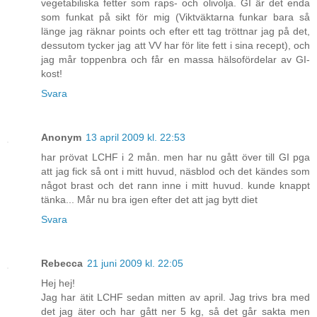
vegetabiliska fetter som raps- och olivolja. GI är det enda
som funkat på sikt för mig (Viktväktarna funkar bara så
länge jag räknar points och efter ett tag tröttnar jag på det,
dessutom tycker jag att VV har för lite fett i sina recept), och
jag mår toppenbra och får en massa hälsofördelar av GI-
kost!
Svara
Anonym
13 april 2009 kl. 22:53
har prövat LCHF i 2 mån. men har nu gått över till GI pga
att jag fick så ont i mitt huvud, näsblod och det kändes som
något brast och det rann inne i mitt huvud. kunde knappt
tänka... Mår nu bra igen efter det att jag bytt diet
Svara
Rebecca
21 juni 2009 kl. 22:05
Hej hej!
Jag har ätit LCHF sedan mitten av april. Jag trivs bra med
det jag äter och har gått ner 5 kg, så det går sakta men