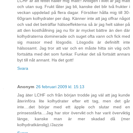
LCHF är att fettet håller mig mätt!! Äntligen i livet är jag mätt
och utan sug. Frukt låter jag bli, kanske det blir två frukter i
veckan uppdelad på flera dagar. Försöker hålla mig till 30-
60gram kolhydrater per dag. Känner inte att jag offrar något
och vad det beträffar hälsoeffekterna så är jag helt säker på
att den kosthållning jag nu för är mycket bättre än den där
kolhydraterna dominerade och suget ofta vann och fick med
sig massor med lösgodis. Lösgodis är definitift inte
hälsosamt. Jag tror att var och en måste hitta sin väg och
fortsätta med det som funkar. Funkar det så fortsätt annars
byt till nåt annant. Ha det gott!
Svara
Anonym
26 februari 2009 kl. 15:13
Jag äter LCHF och från början trodde jag väl att jag kunde
återinföra lite kolhydrater efter ett tag, men det går
inte....det börjar med ett äpple och slutar med en
prinsesstårta....Jag har stor övervikt och har varit överviktig
länge, kanske man är mer skadad då (mer
kolhydratkänslig)./Jazzie