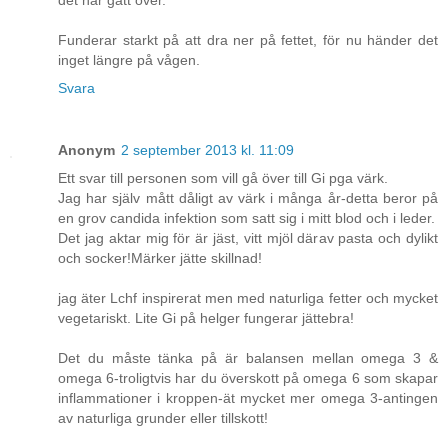
det har gått över.
Funderar starkt på att dra ner på fettet, för nu händer det
inget längre på vågen.
Svara
Anonym
2 september 2013 kl. 11:09
Ett svar till personen som vill gå över till Gi pga värk.
Jag har själv mått dåligt av värk i många år-detta beror på
en grov candida infektion som satt sig i mitt blod och i leder.
Det jag aktar mig för är jäst, vitt mjöl därav pasta och dylikt
och socker!Märker jätte skillnad!
jag äter Lchf inspirerat men med naturliga fetter och mycket
vegetariskt. Lite Gi på helger fungerar jättebra!
Det du måste tänka på är balansen mellan omega 3 &
omega 6-troligtvis har du överskott på omega 6 som skapar
inflammationer i kroppen-ät mycket mer omega 3-antingen
av naturliga grunder eller tillskott!