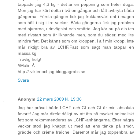
tappade jag 4,3 kg - det är en peppning som heter duga.
Men jag har kört detta i två omgångar och fått avbryta båda
gångerna. Första gången fick jag fruktansvärt ont i magen
som höll i sig i tre veckor. Båda gångerna fick jag problem
med njurarna, urinvägsinf och smärta. Jag kör nu på din tes
med rivstart som är liknande men, som du säger, med lite
mindre fett. Det känns som om kroppen, i a f min kropp, inte
mår riktigt bra av LCHF.Fast som sagt man tappar en
massa kg.
Trevlig helg!
//Malin Å
http://-viktenochjag.bloggagratis.se
Svara
Anonym
22 mars 2009 kl. 19:36
Jag har prövat både LCHF och GI och GI är min absoluta
favorit! Jag mår direkt dåligt av att äta så mycket animaliskt
fett som rekommenderas av LCHF-anhängarna. Efter några
veckor stod jag knappt ut med att ens tänka på smör,
grädde och crème fraîche. Däremot mår jag toppenbra av