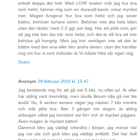
enkelt skippa det helt. Med LCHF kosten mår jag hur bra
som helst, känner mig som en duracell-kanin, orkar mycket
mer. Magen fungerar hur bra som helst och jag sover
bättre, behöver kortare sömn. Behöver inte äta hela tiden
utan det räcker med 2-3 ggr per dag. Har ett jobb som gör
att jag inte kan äta när som helst, och det är då bra att inte
behöva gå hungrig. Men jag tror verkligen inte att det är
bättre med den ena eller den andra dieten, utan det handlar
nog om hur vi som individer är.Vi måste hitta vår egen väg.
Svara
Anonym
28 februari 2010 kl. 15:47
Jag bestämde mig för att gå ner 5 kilo, nu efter jul. Är eller
har aldrig varit överviktig, men skulle liksom vilja gå ner lite
ändå! Nu, 6 veckor senare väger jag nästan 7 kilo mindre
och mår jätte bra. Äter 3 gånger om dagen, är aldrig
sötsugen vilket jag konstant var förr och är mycket piggare.
Även magen är mycket bättre!
Däremot blev jag väldigt orkeslös i början, jag menar när
jag var ute och gick blev jag väldigt anfådd. Det har helt