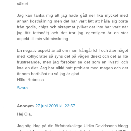
säkert.
Jag kan tänka mig att jag hade gått ner lika mycket med
annan kosthållning men det har varit lätt att hålla sig borta
från godis, chips och skräpmat (vilket det inte har varit när
jag ätit fettsnålt) och det tror jag egentligen är en stor
aspekt till min viktminskning.
En negativ aspekt är att om man frångår lchf och äter något
med kolhydrater så syns det på vågen direkt och det är lite
frustrerande, men jag försöker se det som en livsstil och
inte en diet. Jag har alltid haft problem med magen och det
är som bortblåst nu så jag är glad.
Häls. Rebecca
Svara
Anonym
27 juni 2009 kl. 22:57
Hej Ola,
Jag såg idag på din författarkollega Ulrika Davidssons blogg