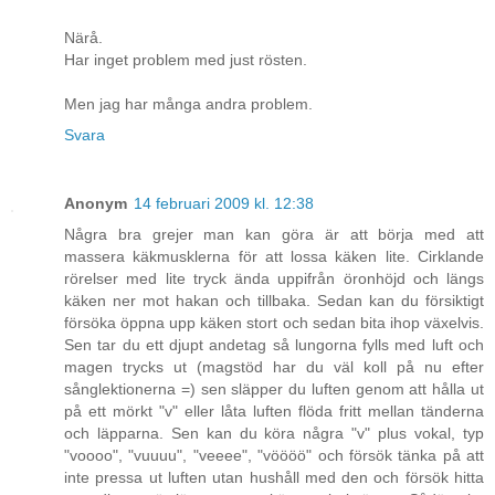
Närå.
Har inget problem med just rösten.
Men jag har många andra problem.
Svara
Anonym
14 februari 2009 kl. 12:38
Några bra grejer man kan göra är att börja med att
massera käkmusklerna för att lossa käken lite. Cirklande
rörelser med lite tryck ända uppifrån öronhöjd och längs
käken ner mot hakan och tillbaka. Sedan kan du försiktigt
försöka öppna upp käken stort och sedan bita ihop växelvis.
Sen tar du ett djupt andetag så lungorna fylls med luft och
magen trycks ut (magstöd har du väl koll på nu efter
sånglektionerna =) sen släpper du luften genom att hålla ut
på ett mörkt "v" eller låta luften flöda fritt mellan tänderna
och läpparna. Sen kan du köra några "v" plus vokal, typ
"voooo", "vuuuu", "veeee", "vöööö" och försök tänka på att
inte pressa ut luften utan hushåll med den och försök hitta