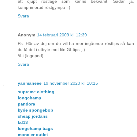
ett djupt röstläge som känns bekvämt. Sådär ja,
komprimerad röstgympa =)
Svara
Anonym
14 februari 2009 kl. 12:39
Ps. Hör av dej om du vill ha mer ingående rösttips så kan
du få det i utbyte mot lite GI-tips ;-)
//Li (logoped)
Svara
yanmaneee
19 november 2020 kl. 10:15
supreme clothing
longchamp
pandora
kyrie spongebob
cheap jordans
kd13
longchamp bags
moncler outlet