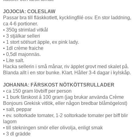
JOJOCIA: COLESLAW
Passar bra till fläskkotlett, kycklingfilé osv. En stor laddning,
ca 4-6 portioner.
• 350g strimlad vitkål
• 3 stjälkar selleri
• 1 stort söt/surt äpple, ex pink lady.
• 1dl crème fraiche
• 0,5dl majonnäs.
• Lite salt.
Hacka sellerin i små månar, riv äpplet grovt med skalet på.
Blanda allt i en stor bunke. Klart. Håller 3-4 dagar i kylskåp.
JOHANNA: FÄRSKOST NÖTKÖTTSRULLADER
• ca 150 gram lövbiff per person
• 1 burk färskost á 100 gram (jag brukar använda Crème
Bonjours Grekisk vitlök, eller någon bredbar blåmögelost)
• salt, peppar
• ev. soltorkade tomater, 1-2 soltorkade tomater per biff blir
lagom
• till stekningen smör eller olivolja, enligt smak
• 3 dl grädde