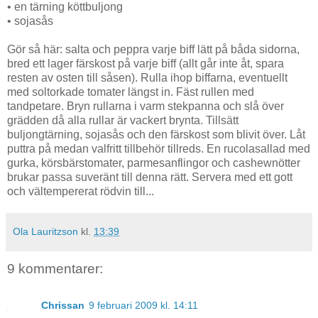
• en tärning köttbuljong
• sojasås
Gör så här: salta och peppra varje biff lätt på båda sidorna,
bred ett lager färskost på varje biff (allt går inte åt, spara
resten av osten till såsen). Rulla ihop biffarna, eventuellt
med soltorkade tomater längst in. Fäst rullen med
tandpetare. Bryn rullarna i varm stekpanna och slå över
grädden då alla rullar är vackert brynta. Tillsätt
buljongtärning, sojasås och den färskost som blivit över. Låt
puttra på medan valfritt tillbehör tillreds. En rucolasallad med
gurka, körsbärstomater, parmesanflingor och cashewnötter
brukar passa suveränt till denna rätt. Servera med ett gott
och vältempererat rödvin till...
Ola Lauritzson
kl.
13:39
9 kommentarer:
Chrissan
9 februari 2009 kl. 14:11