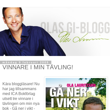
måndag 9 februari 2009
VINNARE I MIN TÄVLING!
Kära bloggläsare! Nu
har jag tillsammans
med ICA Bokförlag
utsett tre vinnare i
tävlingen om min nya
bok - Gå ner i vikt -