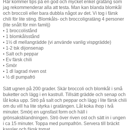
Här kommer tips på en god och mycket enkel gratäng som
jag rekommenderar alla att testa. Man kan blanda blomkål
och broccoli eller bara dubbla något av det. Vi tog i färsk
chili för lite sting. Blomkåls- och broccoligratäng 4 personer
(lite snålt för min familj)
• 1 broccolistånd
• 1 blomkålsstånd
• 1½ dl mellangrädde (vi använde vanlig vispgrädde)
• 1-2 tsk dijonsenap
• Salt och peppar
• Ev färsk chili
• Smör
• 1 dl lagrad riven ost
• ½ dl pumpafrö
Sätt ugnen på 200 grader. Skär broccoli och blomkål i små
buketter och lägg i en kastrull. Tillsätt grädde och senap och
låt koka upp. Strö på salt och peppar och lägg i lite färsk chili
om du vill ha lite styrka i gratängen. Låt koka ihop i två
minuter. Smörj en ugnsfast form och häll i
grönsaksblandningen. Strö över riven ost och sätt in i ungen
i ca 15 minuter. Toppa med pumpafrön. Servera till bräckt
kassler och färsk tomat.