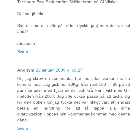
Tack vare Ewa Söderström-Skiöldebrant på GI Viktkoll!
Det var jättekul!
Såg ut som ett miffo på bilden (tyckte jag) men det var kul
ändå!
/Susanne
Svara
Anonym
26 januari 2009 kl. 08:27
Hej jag skrev en kommentar här men den verkar inte ha
kommit med. Jag gick ner 20Kg, från runt 100 till 80 på ett
par månader med hjälp av din bok Gå Ner i vikt med GI-
metoden från 2004. Jag ville också passa på att tacka dig
för den boken för jag tyckte det var riktigt värt att endast
betala en hundring för att få tappa alla mina
överviktskilon.Hoppas min kommentar kommer med denna
gång.
Svara