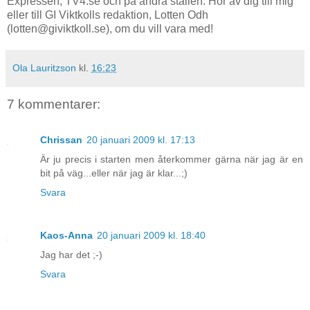
Expressen, TV4.se och på andra ställen. Hör av dig till mig
eller till GI Viktkolls redaktion, Lotten Odh
(lotten@giviktkoll.se), om du vill vara med!
Ola Lauritzson
kl.
16:23
7 kommentarer:
Chrissan
20 januari 2009 kl. 17:13
Är ju precis i starten men återkommer gärna när jag är en
bit på väg...eller när jag är klar...;)
Svara
Kaos-Anna
20 januari 2009 kl. 18:40
Jag har det ;-)
Svara