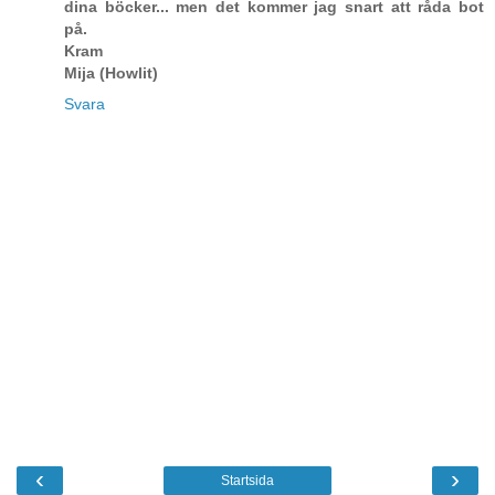
dina böcker... men det kommer jag snart att råda bot
på.
Kram
Mija (Howlit)
Svara
‹
›
Startsida