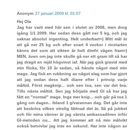
Anonym
27 januari 2009 kl. 01:07
Hej Ola
Jag har varit med här sen i slutet av 2008, men drog
igång 1/1 2009. Har sedan dess gått ner 5 kg, och jag
saknar absolut ingenting. Helt underbart=) Mitt mål är
att gå ner 25 kg och efter snart 4 veckor i rivstarten
känns det som att sikten är helt dimfri vägen fram=)
MEN, även om jag inte skulle gå ner ett gram till så har
jag dragit en rejäl högvinst iaf. När jag gick gravid med
min flicka, för 10 år sedan, så hände något med min
mage. Jag fick en rubbning av något slag som har gjort
att jag sedan dess haft diarre efter i princip varje
måltid. Först magknip... och sen toa, sen var det bra.
Tills nästa måltid. Sen jag började med GI så har jag
fått en "normal" mage. Inge mer knip... och går på toa 1
gång om dagen.. ibland 1 g/varannan dag. Det går inte
att beskriva vilken otrolig lättnad det är. Så på jobbet
och för mina vänner är jag värsta ambassadören inför
GI-metoden nu... Att jag kommer att nå min målvikt
också betvivlar jag inte en sekund. Har inte någon av