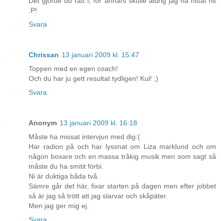
Det gjorde du rätt i, för annars skulle aldrig jag ha hittat hit
:P!
Svara
Chrissan
13 januari 2009 kl. 15:47
Toppen med en egen coach!
Och du har ju gett resultat tydligen! Kul! ;)
Svara
Anonym
13 januari 2009 kl. 16:18
Måste ha missat intervjun med dig:(
Har radion på och har lyssnat om Liza marklund och om
någon boxare och en massa tråkig musik men som sagt så
måste du ha smitit förbi.
Ni är duktiga båda två.
Sämre går det här, fixar starten på dagen men efter jobbet
så är jag så trött att jag slarvar och skåpäter.
Men jag ger mig ej.
Svara