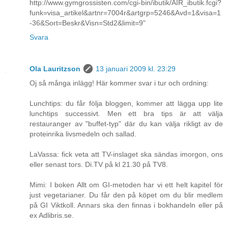
http://www.gymgrossisten.com/cgi-bin/ibutik/AIR_ibutik.fcgi?
funk=visa_artikel&artnr=7004r&artgrp=5246&Avd=1&visa=1
-36&Sort=Beskr&Visn=Std2&limit=9"
Svara
Ola Lauritzson
13 januari 2009 kl. 23:29
Oj så många inlägg! Här kommer svar i tur och ordning:
Lunchtips: du får följa bloggen, kommer att lägga upp lite
lunchtips successivt. Men ett bra tips är att välja
restauranger av "buffet-typ" där du kan välja rikligt av de
proteinrika livsmedeln och sallad.
LaVassa: fick veta att TV-inslaget ska sändas imorgon, ons
eller senast tors. Di.TV på kl 21.30 på TV8.
Mimi: I boken Allt om GI-metoden har vi ett helt kapitel för
just vegetarianer. Du får den på köpet om du blir medlem
på GI Viktkoll. Annars ska den finnas i bokhandeln eller på
ex Adlibris.se.