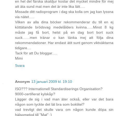
en hel del färska skaldjur kostar det mycket mindre för mej
att äta sund mat men det är inte lika lätt.....
Missade ditt radioprogram i dag ska kolla om jag kan lyssna
via nätet.....
Vilken av alla dina böcker rekommenderar du till en ej
köttätande brödsvag medelålders kvinna......Minst 8 kg
måste jag få bort, helst på en dag bort bort suck
suck.......men tränar o kan tänka mej att följa dina
rekommendationer. Har endast ätit sunt genom viktväktarna
tidigare....
Tack för att Du bloggar.....
Mimi
Svara
Anonym
13 januari 2009 kl. 19:10
ISO??? Internationell Standardiserings Organisation?
9000-certifierat kylskåp?
Lägger de sig i vad man äter också, eller var det bara
någon som tyckte det lät bra som boktitel?
vad trevligt det skulle vara om någon kunde döpa sin
hälsometod till "Mat" :)