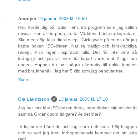
Anonym
13 januari 2009 kl. 16:50
Hej, hörde dig på radio i em, ett program som jag sällan
missar. Hon är en pärla, Lotta. Världens bästa radiopratare.
Ska med nöje följa dina recept. Gick tyvärr på en nit när jag
köpte boken ISO-dieten. Nåt så tråkigt och förskräckliga
recept. Fick ingen inspiration alls. Det får inte vara så
krångligt och jag vill inte äta lagad varm mat 2 ggr om
dagen. Hoppas du har några alternativ till enkla luncher
med bra innehåll. Jag har 5 kilo som jag behöver ner.
Svara
Ola Lauritzson
13 januari 2009 kl. 17:10
Jag har inte läst ISO-boken ännu, men tänker mig att det är
samma GI-tänk som tidigare? Är det inte?
-5 kg borde både du och jag klara i ett nafs. Följ bloggen
och se vad jag äter, förhoppningsvis kommer det att leda
rätt!