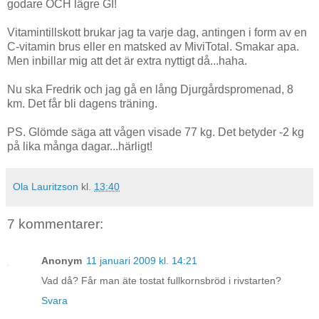
godare OCH lägre GI!
Vitamintillskott brukar jag ta varje dag, antingen i form av en
C-vitamin brus eller en matsked av MiviTotal. Smakar apa.
Men inbillar mig att det är extra nyttigt då...haha.
Nu ska Fredrik och jag gå en lång Djurgårdspromenad, 8
km. Det får bli dagens träning.
PS. Glömde säga att vågen visade 77 kg. Det betyder -2 kg
på lika många dagar...härligt!
Ola Lauritzson
kl.
13:40
7 kommentarer:
Anonym
11 januari 2009 kl. 14:21
Vad då? Får man äte tostat fullkornsbröd i rivstarten?
Svara