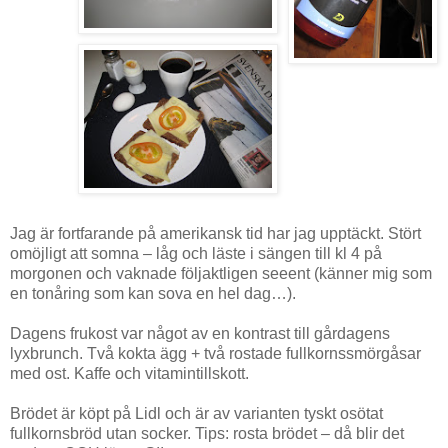
Jag är fortfarande på amerikansk tid har jag upptäckt. Stört
omöjligt att somna – låg och läste i sängen till kl 4 på
morgonen och vaknade följaktligen seeent (känner mig som
en tonåring som kan sova en hel dag…).
Dagens frukost var något av en kontrast till gårdagens
lyxbrunch. Två kokta ägg + två rostade fullkornssmörgåsar
med ost. Kaffe och vitamintillskott.
Brödet är köpt på Lidl och är av varianten tyskt osötat
fullkornsbröd utan socker. Tips: rosta brödet – då blir det