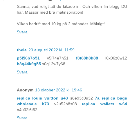
Sanna, vad roligt att du kikade in. Och vilken fin blogg DU
har. Massor med bra matinspiration!
Vilken bedrift med 10 kg på 2 månader. Mäktigt!
Svara
thela
20 augusti 2022 kl. 11:59
p5l56b7o51
v5l74e7n51
f8t88h8h88
l6x06z6w12
b8q44k9g55
s0g12w7y68
Svara
Anonym
13 oktober 2022 kl. 19:46
replica louis vuitton u43
s8e93c0u32
7a replica bags
wholesale b73
v2u52h8s08
replica wallets w64
n4u32l6t52
Svara